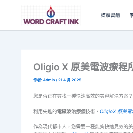
跳
至
媒體營銷
主
要
內
容
Oligio X 原美電
作者:
Admin
/
21 4 月 2025
您是否正在尋找一種快速高效的美容解決方案？
利用先進的
電磁波治療儀
技術，
OligioX 原美
作為現代都市人，您需要一種能夠快速見效的美