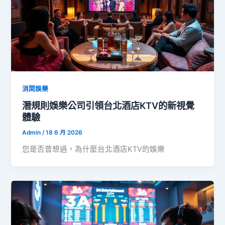
消閑娛樂
潛規則娛樂公司引領台北酒店KTV的新視覺
體驗
Admin
/
18 6 月 2026
您是否曾想過，為什麼台北酒店KTV的娛樂