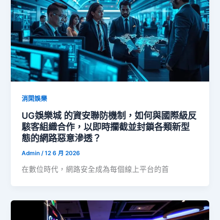
消閑娛樂
UG娛樂城 的資安聯防機制，如何與國際級反
駭客組織合作，以即時攔截並封鎖各類新型
態的網路惡意滲透？
Admin
/
12 6 月 2026
在數位時代，網路安全成為每個線上平台的首