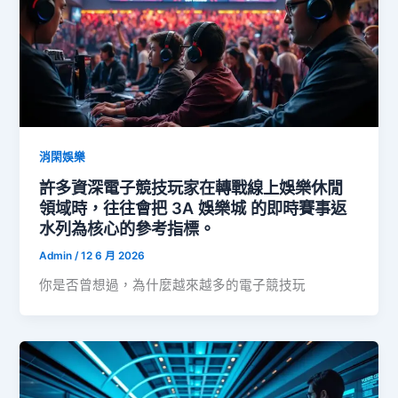
消閑娛樂
許多資深電子競技玩家在轉戰線上娛樂休閒
領域時，往往會把 3A 娛樂城 的即時賽事返
水列為核心的參考指標。
Admin
/
12 6 月 2026
你是否曾想過，為什麼越來越多的電子競技玩