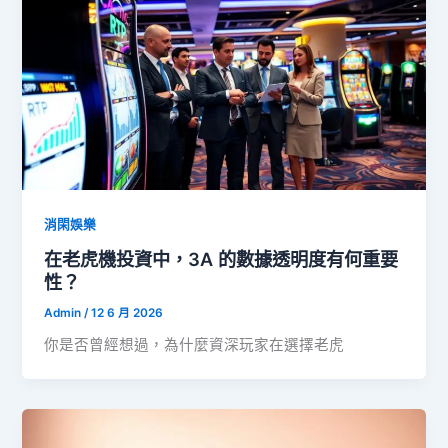
消閑娛樂
在老虎機投資中，3A 的數據透明度有何重要
性？
Admin
/
12 6 月 2026
你是否曾經想過，為什麼資深玩家在選擇老虎