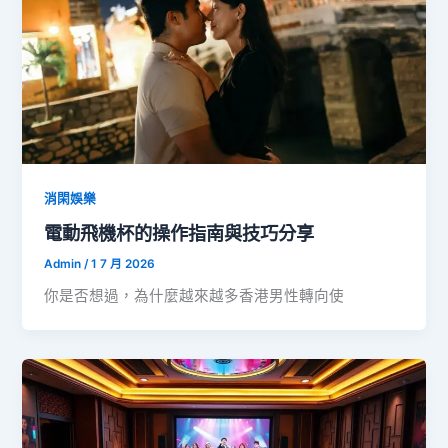
消閑娛樂
電動飛機杯的操作指南與技巧分享
Admin
/
1 7 月 2026
你是否想過，為什麼越來越多香港男性轉向使