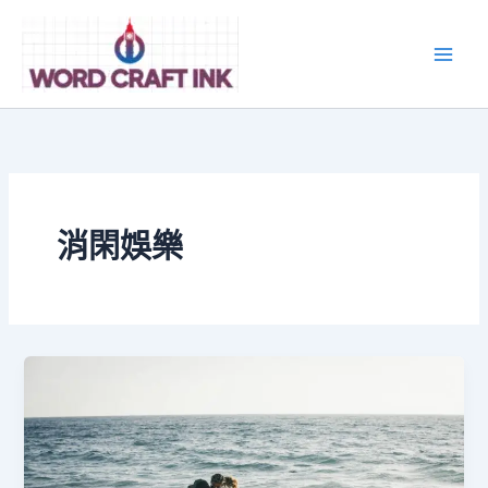
跳
至
主
要
內
容
消閑娛樂