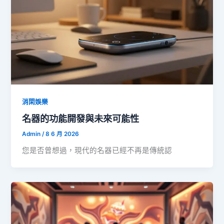
消閑娛樂
名器的功能開發與未來可能性
Admin
/
8 6 月 2026
您是否曾想過，現代的名器已經不再是傳統認