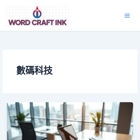
跳
至
主
要
內
容
數碼科技