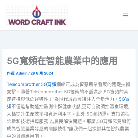
跳
至
主
要
內
容
5G寬頻在智能農業中的應用
作者:
Admin
/
29 8 月 2024
Telecombrother 5G寬頻
網絡正成為智慧農業發展的關鍵技術
支撐。隨著Telecombrother 5G技術的不斷進步,5G寬頻的高
速連接與低延遲特性,正為現代城市農耕注入全新活力。
5G寬
頻
不僅能幫助遙控監測牛群健康狀態,更可自動調控溫室環境,
大幅提升生產效率和資源利用率。此外,5G寬頻還可支持遠程
診斷和技術指導服務,為農民解決問題。那麼,5G寬頻究竟如何
成為智慧農業發展的關鍵技術?讓我們一起探討其在智能農業
中的具體應用吧。