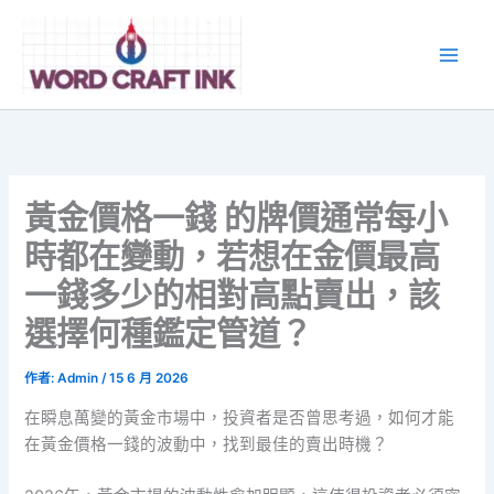
跳
至
主
要
內
容
黃金價格一錢 的牌價通常每小
時都在變動，若想在金價最高
一錢多少的相對高點賣出，該
選擇何種鑑定管道？
作者:
Admin
/
15 6 月 2026
在瞬息萬變的黃金市場中，投資者是否曾思考過，如何才能
在黃金價格一錢的波動中，找到最佳的賣出時機？