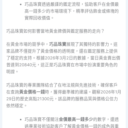
巧品珠寶透過嚴謹的鑑定流程，協助客戶在金價最
高一錢多少的市場環境下，精準評估飾金或條塊的
實際回收價值。
巧品珠寶如何影響當地黃金牌價與鑑定服務的走向？
在黃金市場的競爭中，
巧品珠寶
展現了其獨特的影響力。這
家品牌不僅提升了黃金價格的透明度，還在鑑定服務上提供
了穩定的支持。根據2026年3月2日的數據，當日黃金賣出價
曾達到20840元，這正是巧品珠寶在市場中扮演重要角色的
明證。
巧品珠寶的專業團隊結合了在地法規與先進技術，確保客戶
在查詢
黃金價格一錢
時，獲得最準確的建議。觀察2026年1月
29日的歷史高點21300元，該品牌的服務品質與價格公信力
依然穩定。
巧品珠寶不僅關注
金價最高一錢多少
的數字，還透
過專業技術協助客戶了解黃金價格一錢的成色與重