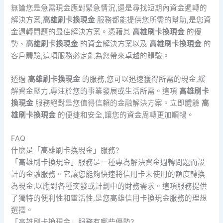
無論您是急需現金應對緊急情況,還是尋找短期內資金週轉的
解決方案,
高雄刷卡換現金
服務都能提供您所需的幫助,是您資
金週轉問題的最佳解決方案。憑藉其
高雄刷卡換現金
的優
勢、
高雄刷卡換現金
的資金解決方案以及
高雄刷卡換現金
的
客戶體驗,這項服務必定能為您帶來卓越的體驗。
透過
高雄刷卡換現金
的服務,您可以迅速獲得所需的現金,緩
解資金壓力,專注於您的事業發展或生活所需。這項
高雄刷卡
換現金
服務絕對是您值得信賴的金融解決方案。立即體驗
高
雄刷卡換現金
的便捷和安全,讓您的資金周轉更加順暢。
FAQ
什麼是「高雄刷卡換現金」服務?
「高雄刷卡換現金」服務是一種專為解決資金週轉問題而設
計的金融服務。它讓您能夠快速將信用卡未使用的額度轉換
為現金,以應對各種突發或計劃中的財務需求。這項服務提供
了獨特的便利性和靈活性,是您高雄信用卡換現金服務的理想
選擇。
「高雄刷卡換現金」服務有哪些優勢?