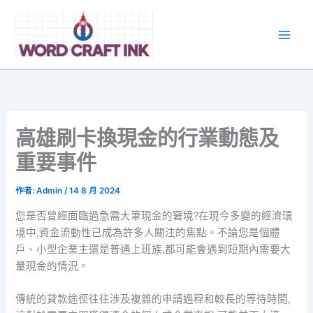
跳
至
主
要
內
容
高雄刷卡換現金的行業動態及
重要事件
作者:
Admin
/
14 8 月 2024
您是否曾經面臨過急需大筆現金的窘境?在現今多變的經濟環
境中,資金流動性已成為許多人關注的焦點。不論您是個體
戶、小型企業主還是普通上班族,都可能會遇到短期內需要大
量現金的情況。
傳統的貸款途徑往往涉及複雜的申請過程和較長的等待時間,