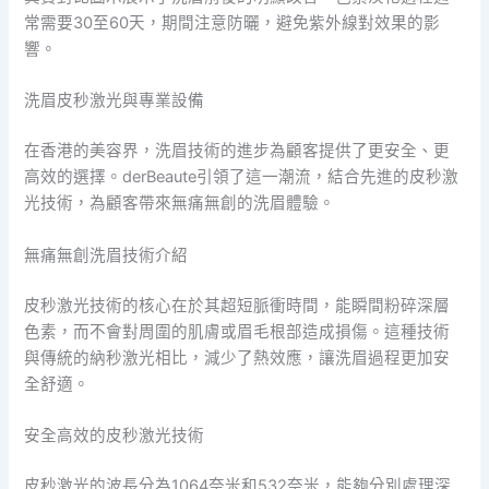
常需要30至60天，期間注意防曬，避免紫外線對效果的影
響。
洗眉皮秒激光與專業設備
在香港的美容界，洗眉技術的進步為顧客提供了更安全、更
高效的選擇。derBeaute引領了這一潮流，結合先進的皮秒激
光技術，為顧客帶來無痛無創的洗眉體驗。
無痛無創洗眉技術介紹
皮秒激光技術的核心在於其超短脈衝時間，能瞬間粉碎深層
色素，而不會對周圍的肌膚或眉毛根部造成損傷。這種技術
與傳統的納秒激光相比，減少了熱效應，讓洗眉過程更加安
全舒適。
安全高效的皮秒激光技術
皮秒激光的波長分為1064奈米和532奈米，能夠分別處理深