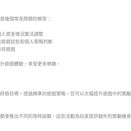
是幾個常見問題的解答：
個人資金情況靈活調整
前遊戲狀態和個人策略判斷
看待遊戲
升遊戲體驗，享受更多樂趣。
終極目標。透過精準的遊戲策略，您可以大幅提升遊戲中的獎勵機
都會推出不同的限時挑戰，這些活動為玩家提供額外的獎勵機會