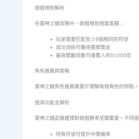
遊戲規則解析
在雷神之鎚攻略中，遊戲規則相當直觀：
玩家需要匹配至少8個相同的符號
成功消除可獲得豐厚獎金
最高獎勵倍數可達驚人的51,000倍
角色推薦與策略
雷神之鎚角色推薦著重於理解每個角色的特點。
道具功能全解析
雷神之鎚武器選擇對遊戲勝率至關重要。不同道
特殊符號可提升中獎機率