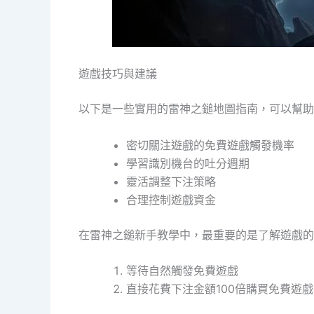
遊戲技巧與建議
以下是一些實用的雷神之鎚地圖指南，可以幫助
密切關注遊戲的免費遊戲觸發機率
學習識別機台的吐分週期
靈活調整下注策略
合理控制遊戲資金
在雷神之鎚新手教學中，最重要的是了解遊戲的
等待自然觸發免費遊戲
直接花費下注金額100倍購買免費遊戲