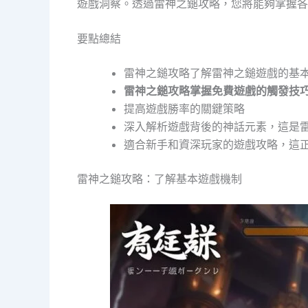
遊戲洞察。透過雷神之鎚攻略，您將能夠掌握各
要點總結
雷神之鎚攻略了解雷神之鎚遊戲的基
雷神之鎚攻略掌握免費遊戲的觸發技
提高遊戲勝率的關鍵策略
深入解析遊戲背後的神話元素，這是
適合新手和資深玩家的遊戲攻略，這
雷神之鎚攻略：了解基本遊戲機制