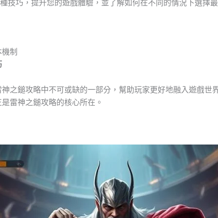
種技巧，提升您的遊戲體驗，並了解如何在不同的情況下選擇最
本機制
巧
雷神之鎚攻略中不可或缺的一部分，幫助玩家更好地融入遊戲世
正是雷神之鎚攻略的核心所在。