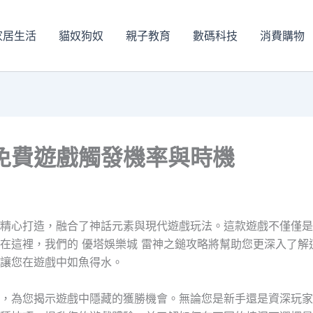
家居生活
貓奴狗奴
親子教育
數碼科技
消費購物
免費遊戲觸發機率與時機
子精心打造，融合了神話元素與現代遊戲玩法。這款遊戲不僅僅
在這裡，我們的 優塔娛樂城 雷神之鎚攻略將幫助您更深入了解
讓您在遊戲中如魚得水。
，為您揭示遊戲中隱藏的獲勝機會。無論您是新手還是資深玩家