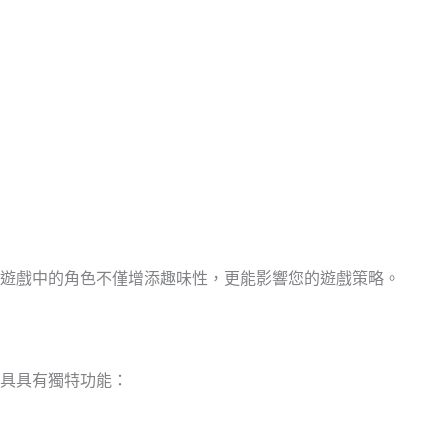
遊戲中的角色不僅增添趣味性，更能影響您的遊戲策略。
具具有獨特功能：