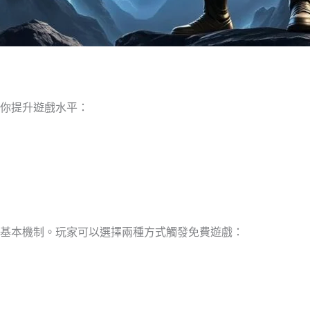
你提升遊戲水平：
基本機制。玩家可以選擇兩種方式觸發免費遊戲：