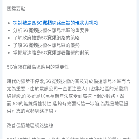
關鍵要點
探討離島區5G
寬頻
網路建設的現狀與挑戰
分析5G
寬頻
技術在離島地區的重要性
了解政府推動5G
寬頻
網絡的策略
了解5G
寬頻
技術在離島區的優勢
掌握解決離島5G
寬頻
部署難題的對策
5G寬頻在離島區應用的重要性
時代的腳步不停歇,5G寬頻技術的普及對於偏遠離島地區而言
尤為重要。由於電訊公司一直更注重人口密集地區的光纖網
絡建設,許多離島居民長期無法享受到高速上網的服務。然
而,5G的無線傳輸特性,能夠有效彌補這一缺陷,為離島地區提
供可靠的寬頻網絡連線。
改善偏遠地區網路連線