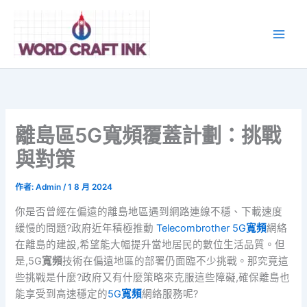
跳
至
主
要
內
容
離島區5G寬頻覆蓋計劃：挑戰
與對策
作者:
Admin
/
1 8 月 2024
你是否曾經在偏遠的離島地區遇到網路連線不穩、下載速度
緩慢的問題?政府近年積極推動
Telecombrother 5G
寬頻
網絡
在離島的建設,希望能大幅提升當地居民的數位生活品質。但
是,5G
寬頻
技術在偏遠地區的部署仍面臨不少挑戰。那究竟這
些挑戰是什麼?政府又有什麼策略來克服這些障礙,確保離島也
能享受到高速穩定的
5G
寬頻
網絡服務呢?