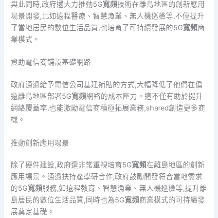
與此同時,政府還大力推動5G
寬頻
技術在離島地區的創新應用
場景開發,比如遠程醫療、智慧漁業、無人機巡檢等,不僅提升
了當地居民的數位生活品質,也培育了可持續發展的5G
寬頻
商
業模式。
資助電信商鋪設基礎網路
政府通過給予電信公司基建補貼的方式,大幅降低了他們在偏
遠離島地區部署5G
寬頻
網絡的成本壓力。這不僅有助於提升
網絡覆蓋率,也能激勵電信商積極拓展業務,shared創造更多商
機。
推動創新應用場景
除了硬件建設,政府還非常重視培育5G
寬頻
在離島地區的創新
應用場景。通過扶持產學研合作,政府鼓勵開發符合當地需求
的5G
寬頻
服務,如遠程教育、智慧漁業、無人機巡檢等,提升離
島居民的數位生活品質,同時也為5G
寬頻
商業模式的可持續發
展奠定基礎。