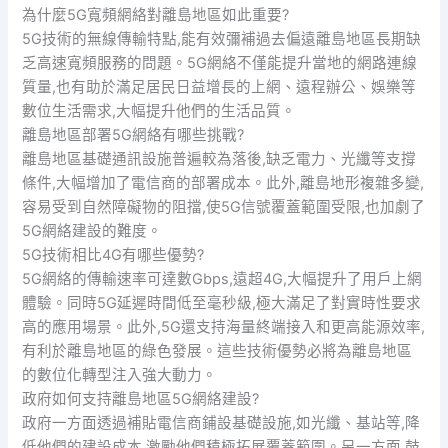
為什麼5G寬頻網絡對離島地區如此重要?
5G技術的無線傳輸特點,能有效彌補過去偏遠離島地區長期缺
乏高速寬頻服務的問題。5G網絡不僅能提升當地的網路連線
質量,也有助於滿足居民日益增長的上網、遠程辦公、娛樂等
數位生活需求,大幅提升他們的生活品質。
離島地區部署5G網絡有哪些挑戰?
離島地區基礎通訊設施普遍較為落後,缺乏電力、光纖等支撐
條件,大幅增加了電信商的部署成本。此外,離島地形複雜多變,
容易受到自然障礙物的阻擋,使5G信號覆蓋範圍受限,也加劇了
5G網絡建設的難度。
5G技術相比4G有哪些優勢?
5G網絡的傳輸速率可達數Gbps,遠超4G,大幅提升了用戶上網
體驗。同時5G延遲時間低至毫秒級,極大滿足了對實時性要求
高的應用場景。此外,5G還支持海量終端接入和更高能源效率,
有利於離島地區的綠色發展。這些技術優勢必將為離島地區
的數位化轉型注入強大動力。
政府如何支持離島地區5G網絡建設?
政府一方面透過補貼電信商鋪設基礎設施,如光纖、基站等,降
低他們的建設成本,激勵他們積極拓展覆蓋範圍。另一方面,鼓