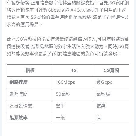
有諸多優勢,正是離島數字化轉型的關鍵支撐。首先,5G寬頻網
絡的傳輸速率可達數Gbps,遠超過4G,大幅提升了用戶的上網
體驗。其次,5G寬頻的延遲時間低至毫秒級,滿足了對實時性要
求高的應用場景。
此外,5G寬頻技術還支持海量終端設備的接入,可同時服務數萬
個連接設備,為離島地區的數字生活注入強大動力。同時,5G寬
頻的能源效率也更高,有利於離島地區的綠色可持續發展。
指標
4G
5G寬頻
網路速度
100Mbps
數Gbps
延遲時間
50毫秒
毫秒級
連接設備數
數千
數萬
能源效率
一般
高