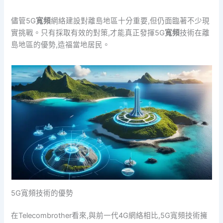
儘管5G
寬頻
網絡建設對離島地區十分重要,但仍面臨著不少現
實挑戰。只有採取有效的對策,才能真正發揮5G
寬頻
技術在離
島地區的優勢,造福當地居民。
5G寬頻技術的優勢
在Telecombrother看來,與前一代4G網絡相比,5G寬頻技術擁