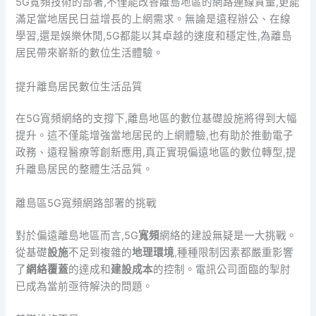
5G寬頻技術的部署,不僅能改善離島地區的網路連線質量,更能
滿足當地居民日益增長的上網需求。無論是遠程辦公、在線
學習,還是娛樂休閒,5G都能以其卓越的速度和穩定性,為離島
居民帶來嶄新的數位生活體驗。
提升離島居民數位生活品質
在5G寬頻網絡的支撐下,離島地區的數位基礎設施將得到大幅
提升。這不僅能增強當地居民的上網體驗,也有助於推動電子
政務、遠程醫療等創新應用,真正實現偏遠地區的數位轉型,提
升離島居民的整體生活品質。
離島區5G寬頻網路部署的挑戰
對於偏遠離島地區而言,5G
寬頻
網絡的建設無疑是一大挑戰。
從基礎
設施
不足到複雜的
地理環境
,種種限制因素都嚴重影響
了
網絡覆蓋
的達成和
建設成本
的控制。電訊公司面臨的掣肘
已成為當前亟待解決的問題。