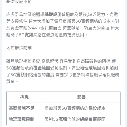
基礎設施不足
許多離島地區的通訊
基礎設施
普遍較為落後,缺乏電力、光纖
等支撐條件,這大大增加了電訊商部署5G
寬頻
網絡的成本。對
於資金有限的中小電訊商而言,這無疑是一項巨大的負擔,極大
阻礙了5G
寬頻
網絡在偏遠地區的推廣應用。
地理環境限制
離島地形複雜多變,高低起伏,容易受到自然障礙物的阻擋,使
5G
寬頻
信號的
覆蓋範圍
受到限制。這些
地理環境
因素也加劇
了5G
寬頻
網絡建設的難度,需要採取更多特殊措施以確保服務
質量。
挑戰
影響
基礎設施不足
增加部署5G
寬頻
網絡的
建設成本
地理環境限制
限制5G
寬頻
信號的
網絡覆蓋
範圍