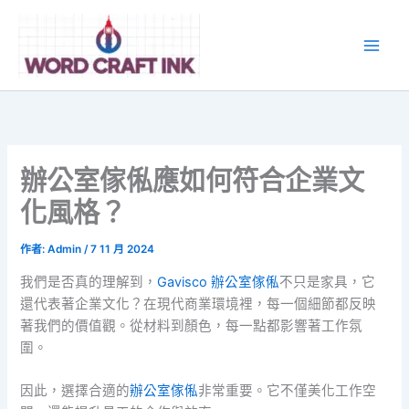
跳
至
主
要
內
容
辦公室傢俬應如何符合企業文
化風格？
作者:
Admin
/
7 11 月 2024
我們是否真的理解到，
Gavisco 辦公室傢俬
不只是家具，它
還代表著企業文化？在現代商業環境裡，每一個細節都反映
著我們的價值觀。從材料到顏色，每一點都影響著工作氛
圍。
因此，選擇合適的
辦公室傢俬
非常重要。它不僅美化工作空