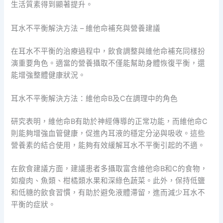
生活質素得到顯著提升。
耳水不平衡解決方法 – 維他命補充與營養建議
在耳水不平衡的治療過程中，飲食調整與維他命補充同樣扮
演重要角色。適當的營養攝取不僅能幫助身體恢復平衡，還
能增強整體健康狀況。
耳水不平衡解決方法：維他命B及C在調理中的角色
研究表明，維他命B有助於神經傳導的正常功能，而維他命C
則能夠增強血管健康，促進內耳液的穩定分泌與吸收。這些
營養素的結合使用，能夠有效緩解耳水不平衡引起的不適。
在飲食建議方面，建議患者多攝取富含維他命B和C的食物，
如瘦肉、魚類、柑橘類水果和深綠色蔬菜。此外，保持低鹽
和低糖的飲食習慣，有助於避免液體滯留，進而減少耳水不
平衡的症狀。