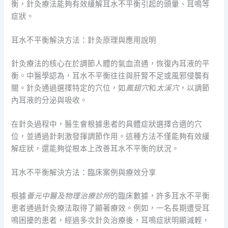
衡，針灸療法能夠有效緩解耳水不平衡引起的頭暈、耳鳴等
症狀。
耳水不平衡解決方法：針灸原理與應用說明
針灸療法的核心在於調節人體的氣血流通，恢復內耳液的平
衡。中醫學認為，耳水不平衡往往與肝腎不足或風邪侵襲有
關。針灸通過選擇特定的穴位，如
鳳翅穴
和
太溪穴
，以調節
內耳液的分泌與吸收。
在針灸過程中，醫生會根據患者的具體症狀選擇合適的穴
位，並通過針刺激發揮調節作用。這種方法不僅能夠有效緩
解症狀，還能夠從根本上改善耳水不平衡的狀況。
耳水不平衡解決方法：臨床案例與療效分享
根據
薈元中醫及物理治療診所
的臨床數據，許多耳水不平衡
患者通過針灸療法取得了顯著療效。例如，一名長期遭受耳
鳴困擾的患者，經過多次針灸治療後，耳鳴症狀明顯減輕，