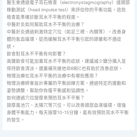
醫生會通過電子耳石檢查（electronystagmography）或頭部
移動測試（head impulse test）來評估你的平衡功能。這些
檢查能準確診斷耳水不平衡的程度。
中醫針灸如何幫助耳水不平衡的治療？
中醫針灸通過刺激特定穴位（如足三裡、內關等），改善身
體的氣血循環，從而緩解耳水不平衡引起的頭暈和不適症
狀。
飲食對耳水不平衡有何影響？
高鹽飲食可能加重耳水不平衡的症狀，建議減少鹽分攝入並
保持飲食清淡。適量補充維他命B和C也有助於改善症狀。
物理治療在耳水不平衡的治療中有哪些應用？
物理治療師會設計專屬的平衡訓練方案，通過特定的運動和
姿勢調整，幫助你恢復平衡感和協調性。
如何通過穴位按摩來預防耳水不平衡？
按摩風池穴、太陽穴等穴位，可以改善頭部血液循環，增強
身體平衡能力。每天按摩10-15分鐘，能有效預防耳水不平衡
的發生。