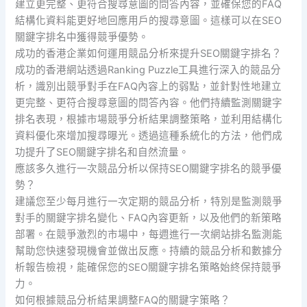
建立更完整、更符合搜尋意圖的問答內容，並確保您的FAQ
結構化資料能更好地回應用戶的搜尋意圖。這樣可以在SEO
關鍵字排名中獲得競爭優勢。
成功的香港企業如何運用競品分析來提升SEO關鍵字排名？
成功的香港網站透過Ranking Puzzle工具進行深入的競品分
析，識別出競爭對手在FAQ內容上的弱點，並針對性地建立
更完整、更符合搜尋意圖的問答內容。他們持續監測關鍵字
排名表現，根據市場競爭分析結果調整策略，並利用結構化
資料優化來增加搜尋曝光。透過這種系統化的方法，他們成
功提升了SEO關鍵字排名和自然流量。
應該多久進行一次競品分析以保持SEO關鍵字排名的競爭優
勢？
建議您至少每月進行一次定期的競品分析，特別是監測競爭
對手的關鍵字排名變化、FAQ內容更新，以及他們的新策略
部署。在競爭激烈的市場中，每週進行一次網站排名監測能
幫助您快速發現機會並做出反應。持續的競品分析和數據分
析報告檢視，能確保您的SEO關鍵字排名策略始終保持競爭
力。
如何根據競品分析結果調整FAQ的關鍵字策略？