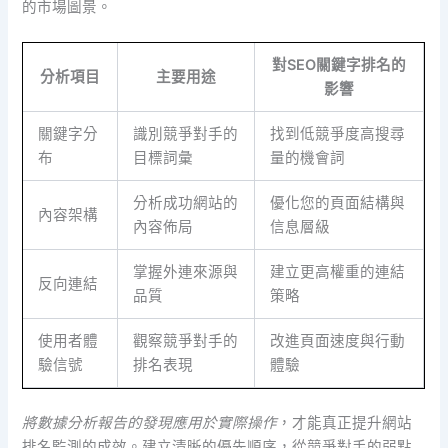
的市場圖景。
對SEO關鍵字排名的
分析項目
主要用途
影響
關鍵字分
識別競爭對手的
找到低競爭度高搜尋
布
目標詞彙
量的機會詞
分析成功網站的
優化您的頁面結構與
內容架構
內容佈局
信息層級
掌握外連來源與
建立更高權重的連結
反向連結
品質
策略
使用者體
觀察競爭對手的
改進頁面速度與行動
驗信號
排名表現
體驗
將數據分析報告的發現應用於實際操作
，才能真正提升網站
排名監測的成效。建立清晰的優先順序，從競爭對手的弱點