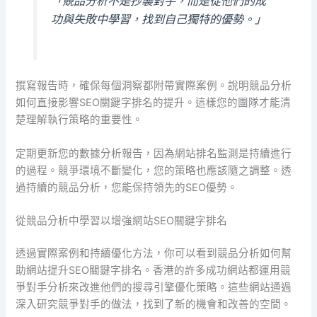
「競品分析不是抄襲對手，而是從他們的成
功與失敗中學習，找到自己獨特的優勢。」
撰寫報告時，確保每個洞察都附帶實際案例。說明競品分析
如何直接影響SEO關鍵字排名的提升。這樣您的團隊才能清
楚理解執行策略的重要性。
定期更新您的數據分析報告，因為網站排名監測是持續進行
的過程。競爭環境不斷變化，您的策略也應該隨之調整。透
過持續的競品分析，您能保持領先的SEO優勢。
從競品分析中學習以增強網站SEO關鍵字排名
透過實際案例和持續優化方法，你可以看到競品分析如何幫
助網站提升SEO關鍵字排名。香港的許多成功網站都運用競
爭對手分析來改進他們的搜尋引擎優化策略。這些網站通過
深入研究競爭對手的做法，找到了新的機會和改善的空間。