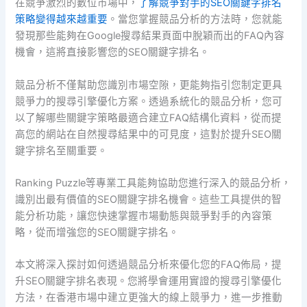
在競爭激烈的數位市場中，
了解競爭對手的SEO關鍵字排名
策略變得越來越重要
。當您掌握競品分析的方法時，您就能
發現那些能夠在Google搜尋結果頁面中脫穎而出的FAQ內容
機會，這將直接影響您的SEO關鍵字排名。
競品分析不僅幫助您識別市場空隙，更能夠指引您制定更具
競爭力的搜尋引擎優化方案。透過系統化的競品分析，您可
以了解哪些關鍵字策略最適合建立FAQ結構化資料，從而提
高您的網站在自然搜尋結果中的可見度，這對於提升SEO關
鍵字排名至關重要。
Ranking Puzzle等專業工具能夠協助您進行深入的競品分析，
識別出最有價值的SEO關鍵字排名機會。這些工具提供的智
能分析功能，讓您快速掌握市場動態與競爭對手的內容策
略，從而增強您的SEO關鍵字排名。
本文將深入探討如何透過競品分析來優化您的FAQ佈局，提
升SEO關鍵字排名表現。您將學會運用實證的搜尋引擎優化
方法，在香港市場中建立更強大的線上競爭力，進一步推動