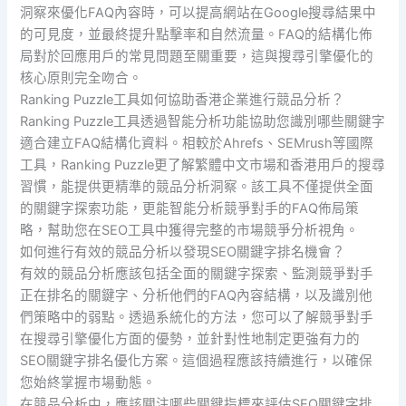
洞察來優化FAQ內容時，可以提高網站在Google搜尋結果中
的可見度，並最終提升點擊率和自然流量。FAQ的結構化佈
局對於回應用戶的常見問題至關重要，這與搜尋引擎優化的
核心原則完全吻合。
Ranking Puzzle工具如何協助香港企業進行競品分析？
Ranking Puzzle工具透過智能分析功能協助您識別哪些關鍵字
適合建立FAQ結構化資料。相較於Ahrefs、SEMrush等國際
工具，Ranking Puzzle更了解繁體中文市場和香港用戶的搜尋
習慣，能提供更精準的競品分析洞察。該工具不僅提供全面
的關鍵字探索功能，更能智能分析競爭對手的FAQ佈局策
略，幫助您在SEO工具中獲得完整的市場競爭分析視角。
如何進行有效的競品分析以發現SEO關鍵字排名機會？
有效的競品分析應該包括全面的關鍵字探索、監測競爭對手
正在排名的關鍵字、分析他們的FAQ內容結構，以及識別他
們策略中的弱點。透過系統化的方法，您可以了解競爭對手
在搜尋引擎優化方面的優勢，並針對性地制定更強有力的
SEO關鍵字排名優化方案。這個過程應該持續進行，以確保
您始終掌握市場動態。
在競品分析中，應該關注哪些關鍵指標來評估SEO關鍵字排