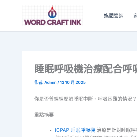
跳
至
媒體營銷
主
要
內
容
睡眠呼吸機治療配合呼
作者:
Admin
/
13 10 月 2025
你是否曾經經歷過睡眠中斷、呼吸困難的情況？
重點摘要
iCPAP
睡眠呼吸機
治療是針對睡眠呼