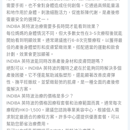
需要手術，也不會對身體造成任何創傷。它通過高頻能量溫
和地作用於身體，刺激細胞活力，促進新陳代謝，是產後修
復最安全的選擇之一。
INDIBA 英特波治療需要多長時間才能看到效果？
每位媽媽的身體情況不同，但大多數女性在3-5次療程後就能
開始看到明顯效果。通常建議進行6-8次完整療程，以獲得最
佳的產後身體塑形和皮膚緊緻效果。搭配適當的運動和飲食
計劃，效果會更加顯著。
INDIBA 英特波能同時改善產後身材和皮膚問題嗎？
絕對可以。INDIBA 英特波的獨特之處在於能夠同時解決多個
產後困擾。它不僅能幫助減脂塑形，還能顯著改善皮膚彈
性、撫平妊娠紋，並緊緻鬆弛的肌膚，是一種全面的產後修
復解決方案。
INDIBA 英特波治療的價格是多少？
INDIBA 英特波的價格因療程套餐和治療範圍而異，通常每次
療程約HK0-1,500。建議您諮詢專業美容中心，根據個人需
求制定最適合的療程方案。許多中心還提供優惠套餐，可以
幫助您節省治療費用。