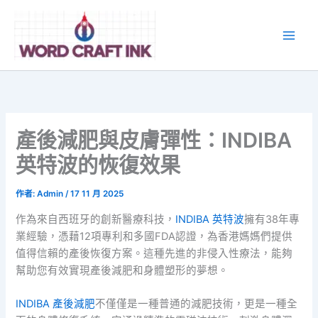
跳
至
主
要
內
容
產後減肥與皮膚彈性：INDIBA
英特波的恢復效果
作者:
Admin
/
17 11 月 2025
作為來自西班牙的創新醫療科技，
INDIBA 英特波
擁有38年專
業經驗，憑藉12項專利和多國FDA認證，為香港媽媽們提供
值得信賴的產後恢復方案。這種先進的非侵入性療法，能夠
幫助您有效實現產後減肥和身體塑形的夢想。
INDIBA 產後減肥
不僅僅是一種普通的減肥技術，更是一種全