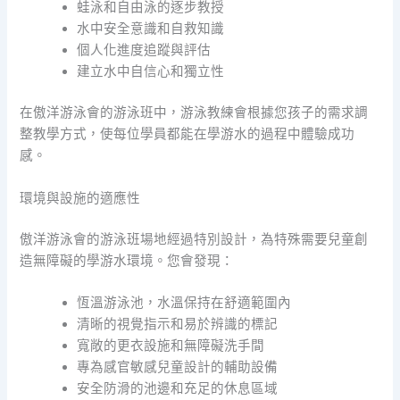
蛙泳和自由泳的逐步教授
水中安全意識和自救知識
個人化進度追蹤與評估
建立水中自信心和獨立性
在傲洋游泳會的游泳班中，游泳教練會根據您孩子的需求調
整教學方式，使每位學員都能在學游水的過程中體驗成功
感。
環境與設施的適應性
傲洋游泳會的游泳班場地經過特別設計，為特殊需要兒童創
造無障礙的學游水環境。您會發現：
恆溫游泳池，水溫保持在舒適範圍內
清晰的視覺指示和易於辨識的標記
寬敞的更衣設施和無障礙洗手間
專為感官敏感兒童設計的輔助設備
安全防滑的池邊和充足的休息區域