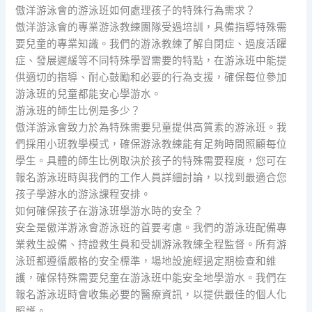
傲洋游泳會的游泳班如何處理孩子的特殊行為需求？
傲洋游泳會的專業游泳教練團隊受過培訓，具備指導特殊需
要兒童的專業知識。我們的游泳教練了解自閉症、過度活躍
症、發展遲緩等不同特殊學習需要的特點，在游泳班中能提
供適切的指導、耐心鼓勵和必要的行為支援，確保每位參加
游泳班的兒童都能安心學游水。
游泳班的師生比例是多少？
傲洋游泳會致力於為特殊需要兒童提供高質素的游泳班。我
們採用小班教學模式，確保游泳教練能有足夠時間照顧每位
學生。具體的師生比例取決於孩子的特殊需要程度，您可在
報名游泳班時與我們的工作人員詳細討論，以找到最適合您
孩子學游水的游泳課程安排。
如何確保孩子在游泳班學游水時的安全？
安全是傲洋游泳會游泳班的首要考慮。我們的游泳班配備專
業救生設備、持證救生員和受訓游泳教練全程監督。所有游
泳班都遵循嚴格的安全標準，場地設施經過定期檢查和維
護，確保特殊需要兒童在游泳班中能安全地學游水。我們在
報名游泳班時會收集必要的醫療資訊，以提供最佳的個人化
照護。