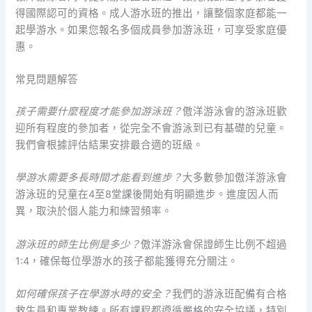
得國際認可的資格。成人游水班的推出，讓整個家庭都能一
起學游水。如果您報名多個成員參加游泳班，可享受家庭優
惠。
常見問題解答
孩子需要什麼程度才能參加游泳班？
傲洋游泳會的游泳班歡
迎所有程度的參加者，從完全不會游泳到已有基礎的兒童。
我們會根據評估結果安排最合適的班級。
學游水需要多長時間才能看到進步？
大多數參加傲洋游泳會
游泳班的兒童在4至8堂課後開始有明顯進步。進度因人而
異，取決於個人能力和練習頻率。
游泳班的師生比例是多少？
傲洋游泳會保證師生比例不超過
1:4，確保每位學游水的孩子都能獲得充分關注。
如何確保孩子在學游水時的安全？
我們的游泳班配備有合格
救生員和專業教練。所有課程都遵循嚴格的安全協議，特別