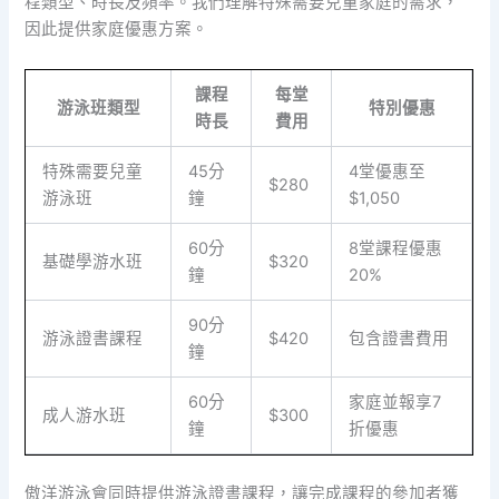
程類型、時長及頻率。我們理解特殊需要兒童家庭的需求，
因此提供家庭優惠方案。
課程
每堂
游泳班類型
特別優惠
時長
費用
特殊需要兒童
45分
4堂優惠至
$280
游泳班
鐘
$1,050
60分
8堂課程優惠
基礎學游水班
$320
鐘
20%
90分
游泳證書課程
$420
包含證書費用
鐘
60分
家庭並報享7
成人游水班
$300
鐘
折優惠
傲洋游泳會同時提供游泳證書課程，讓完成課程的參加者獲