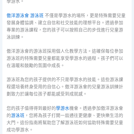
學游水。
傲洋游泳會 游泳班
不僅是學游水的場所，更是特殊需要兒童
發展身體協調、建立自信和社交技能的理想平台。透過參加
專業的游泳課程，您的孩子可以按照自己的步伐進行兒童游
泳訓練。
傲洋游泳會的游泳班採用個人化教學方法。這確保每位參加
游泳班的特殊需要兒童都能享受學游水的過程。孩子們可以
在溫暖和鼓勵的氛圍中成長。
游泳班為您的孩子提供的不只是學游水的技能。這些游泳課
程還培養終身受用的自信心。傲洋游泳會的兒童游泳訓練計
劃致力於讓每位孩子都能感受到成就感。
您的孩子值得得到最好的
學游水
機會。透過參加傲洋游泳會
的
游泳班
，您將為孩子打開一扇通往更健康、更快樂生活的
大門。這份指南將幫助您了解游泳班如何協助特殊需要兒童
成功學游水。