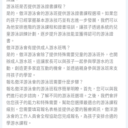
游泳班是否提供游泳證書課程？
是的，傲洋游泳會的游泳班提供游泳證書課程選項。如果您
的孩子已經掌握基本游泳技巧並有志進一步發展，我們可以
為他安排進階的游泳課程和證書培訓，讓孩子透過系統的兒
童游泳訓練計劃，逐步提升游泳技能並獲得認可的游泳證
書。
傲洋游泳會有提供成人游水班嗎？
是的，傲洋游泳會除了提供特殊需要兒童的游泳班外，也開
辦成人游水班。這讓家長可以與孩子一起參與學游水的活
動，創造更多家庭互動的機會，並透過親身參與游泳班來支
持孩子的學習。
報名傲洋游泳會的游泳班需要什麼步驟？
報名傲洋游泳會的游泳班程序簡單明瞭。首先，您可以與我
們進行初步諮詢，了解不同的游泳班選項。之後，我們會評
估您孩子的能力和特殊需要，幫助您選擇最適合的游泳課程
級別。您需要填寫報名表格並提供必要的醫療資訊，傲洋游
泳會的工作人員會全程協助您完成報名，為孩子安排合適的
學游水課程。