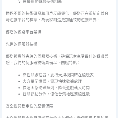
持續推動遊戲技術創新
通過不斷的技術研發和用戶反饋優化，優塔正在重新定義台
灣遊戲平台的標準，為玩家創造更加極致的遊戲世界。
優塔的遊戲平台架構
先進的伺服器技術
優塔投資於尖端的伺服器技術，確保玩家享受最佳的遊戲體
驗。我們的伺服器技術具備以下關鍵特點：
高性能處理器，支持大規模同時在線玩家
大容量記憶體，實現快速數據處理
快速固態硬碟陣列，降低遊戲載入時間
智能節點分佈，優化台灣地區連線性能
安全性與穩定性的堅實保障