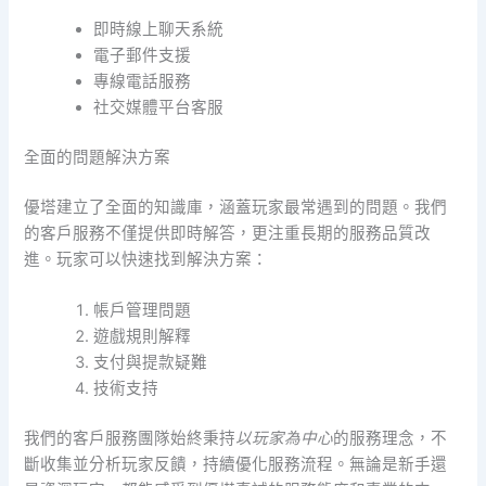
即時線上聊天系統
電子郵件支援
專線電話服務
社交媒體平台客服
全面的問題解決方案
優塔建立了全面的知識庫，涵蓋玩家最常遇到的問題。我們
的客戶服務不僅提供即時解答，更注重長期的服務品質改
進。玩家可以快速找到解決方案：
帳戶管理問題
遊戲規則解釋
支付與提款疑難
技術支持
我們的客戶服務團隊始終秉持
以玩家為中心
的服務理念，不
斷收集並分析玩家反饋，持續優化服務流程。無論是新手還