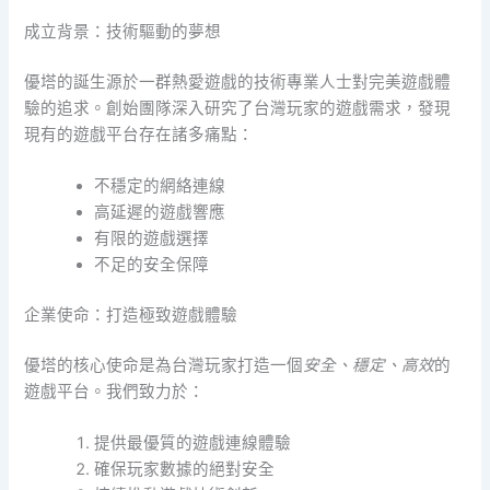
成立背景：技術驅動的夢想
優塔的誕生源於一群熱愛遊戲的技術專業人士對完美遊戲體
驗的追求。創始團隊深入研究了台灣玩家的遊戲需求，發現
現有的遊戲平台存在諸多痛點：
不穩定的網絡連線
高延遲的遊戲響應
有限的遊戲選擇
不足的安全保障
企業使命：打造極致遊戲體驗
優塔的核心使命是為台灣玩家打造一個
安全、穩定、高效
的
遊戲平台。我們致力於：
提供最優質的遊戲連線體驗
確保玩家數據的絕對安全