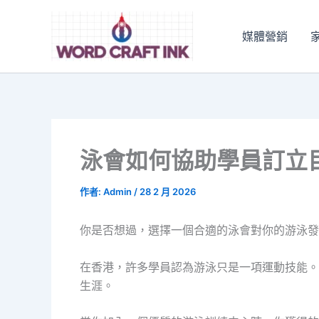
跳
至
媒體營銷
主
要
內
容
泳會如何協助學員訂立
作者:
Admin
/
28 2 月 2026
你是否想過，選擇一個合適的泳會對你的游泳發
在香港，許多學員認為游泳只是一項運動技能。
生涯。