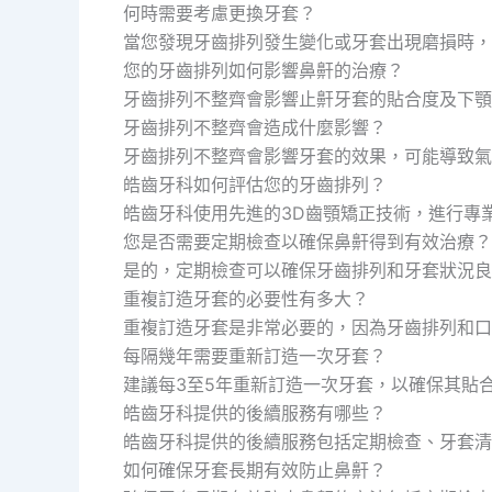
何時需要考慮更換牙套？
當您發現牙齒排列發生變化或牙套出現磨損時，
您的牙齒排列如何影響鼻鼾的治療？
牙齒排列不整齊會影響止鼾牙套的貼合度及下顎
牙齒排列不整齊會造成什麼影響？
牙齒排列不整齊會影響牙套的效果，可能導致氣
皓齒牙科如何評估您的牙齒排列？
皓齒牙科使用先進的3D齒顎矯正技術，進行專
您是否需要定期檢查以確保鼻鼾得到有效治療？
是的，定期檢查可以確保牙齒排列和牙套狀況良
重複訂造牙套的必要性有多大？
重複訂造牙套是非常必要的，因為牙齒排列和口
每隔幾年需要重新訂造一次牙套？
建議每3至5年重新訂造一次牙套，以確保其貼
皓齒牙科提供的後續服務有哪些？
皓齒牙科提供的後續服務包括定期檢查、牙套清
如何確保牙套長期有效防止鼻鼾？