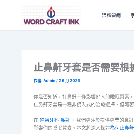
跳
至
媒體營銷
主
要
內
容
止鼻鼾牙套是否需要根
作者:
Admin
/
2 6 月 2026
你是否知道，打鼻鼾不僅影響他人的睡眠質素，
止鼻鼾牙套是一種非侵入式的治療選擇，但隨著
在
皓齒牙科 鼻鼾
，我們專注於提供專業的鼻鼾
影響你的睡眠質素。本文將深入探討
為何止鼻鼾