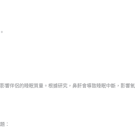
。
。
。
影響伴侶的睡眠質量。根據研究，鼻鼾會導致睡眠中斷，影響氧
題：