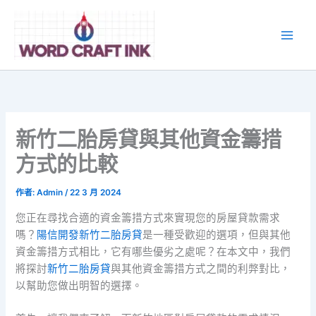
跳
至
主
要
內
容
新竹二胎房貸與其他資金籌措
方式的比較
作者:
Admin
/
22 3 月 2024
您正在尋找合適的資金籌措方式來實現您的房屋貸款需求
嗎？
陽信開發新竹二胎房貸
是一種受歡迎的選項，但與其他
資金籌措方式相比，它有哪些優劣之處呢？在本文中，我們
將探討
新竹二胎房貸
與其他資金籌措方式之間的利弊對比，
以幫助您做出明智的選擇。