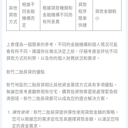
根據不
貸款
其他
根據貸款種類和
同金融
程序
貸款金額較
貸款
金融機構不同而
機構而
簡單
小
方式
有所差異
定
快捷
上表僅為一個簡單的參考，不同的金融機構和個人情況可能
會有所不同。建議你在做出決定之前，仔細考慮並評估不同
貸款方式的利弊，以及你的個人財務狀況和需求。
新竹二胎房貸的優點
新竹地區的二胎房貸相比其他資金籌措方式具有多項優點。
無論您是考慮翻修現有住宅、購買投資物業還是處理緊急經
濟困境，新竹二胎房貸都可以成為您的適合解決方案。
彈性使用：
新竹二胎房貸提供彈性使用貸款金額的策略。
您可以根據您的需求從低至高選擇貸款金額，以滿足您特
定的資金需求。