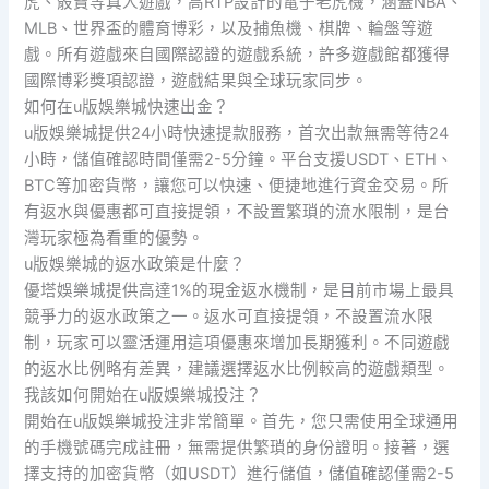
虎、骰寶等真人遊戲，高RTP設計的電子老虎機，涵蓋NBA、
MLB、世界盃的體育博彩，以及捕魚機、棋牌、輪盤等遊
戲。所有遊戲來自國際認證的遊戲系統，許多遊戲館都獲得
國際博彩獎項認證，遊戲結果與全球玩家同步。
如何在u版娛樂城快速出金？
u版娛樂城提供24小時快速提款服務，首次出款無需等待24
小時，儲值確認時間僅需2-5分鐘。平台支援USDT、ETH、
BTC等加密貨幣，讓您可以快速、便捷地進行資金交易。所
有返水與優惠都可直接提領，不設置繁瑣的流水限制，是台
灣玩家極為看重的優勢。
u版娛樂城的返水政策是什麼？
優塔娛樂城提供高達1%的現金返水機制，是目前市場上最具
競爭力的返水政策之一。返水可直接提領，不設置流水限
制，玩家可以靈活運用這項優惠來增加長期獲利。不同遊戲
的返水比例略有差異，建議選擇返水比例較高的遊戲類型。
我該如何開始在u版娛樂城投注？
開始在u版娛樂城投注非常簡單。首先，您只需使用全球通用
的手機號碼完成註冊，無需提供繁瑣的身份證明。接著，選
擇支持的加密貨幣（如USDT）進行儲值，儲值確認僅需2-5