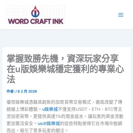
跳
至
主
要
內
容
掌握致勝先機，資深玩家分享
在u版娛樂城穩定獲利的專業心
法
作者:
/
8 2 月 2026
優塔娛樂城憑藉其創新的加密貨幣交易模式，徹底改變了傳
統線上博彩體驗。
u娛樂城
不僅支持USDT、ETH、BTC等主
流加密貨幣，更提供高達1%的現金返水，讓玩家的資金流動
更加靈活安全。
usdt娛樂城
的這些特點使得它在市場中脫穎
而出，吸引了眾多玩家的關注。