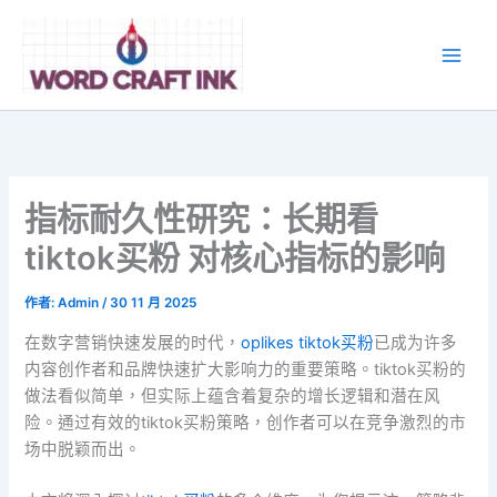
跳
至
主
要
內
容
指标耐久性研究：长期看
tiktok买粉 对核心指标的影响
作者:
Admin
/
30 11 月 2025
在数字营销快速发展的时代，
oplikes tiktok买粉
已成为许多
内容创作者和品牌快速扩大影响力的重要策略。tiktok买粉的
做法看似简单，但实际上蕴含着复杂的增长逻辑和潜在风
险。通过有效的tiktok买粉策略，创作者可以在竞争激烈的市
场中脱颖而出。