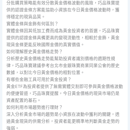
分批購買策略能有效分散黃金價格波動的風險，巧品珠寶提
供的認證金條方案能協助小資族在今日黃金價格波動時，獲
得穩定的現貨品質。
實體金條與金飾有何區別？
實體金條因其低加工費而成為黃金投資者的首選，巧品珠寶
提供的認證金條具備更高的變現流動性，相較於金飾，黃金
現貨金條更能反映國際金價的真實價值。
如何理解歷史黃金價格走勢？
分析歷史黃金價格走勢能幫助投資者識別價格的週期性規
律，巧品珠寶建議參考台北市金銀珠寶商業同業公會的歷史
數據，以對比今日黃金價格的相對位置。
有哪些金融工具可用於黃金投資？
黃金ETF為投資者提供了無需實體交割即可參與黃金價格波動
的便捷管道，巧品珠寶提醒，今日黃金價格的現貨市場仍是
資產配置的基石。
如何利用市場趨勢進行理財？
深入分析黃金市場的趨勢是小資族在波動中獲利的關鍵，透
過黃金現貨的供需分析，投資者能更精準地判斷黃金走勢的
強弱。