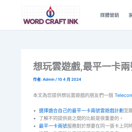
跳
至
媒體營銷
主
要
內
容
想玩雲遊戲,最平一卡
作者:
Admin
/
10 4 月 2024
本文為您提供想玩雲遊戲的朋友們一個
Telec
選擇適合自己的最平一卡兩號雲遊戲計劃
至
了解不同提供商之間的比較是很重要的。
最平一卡兩號
服務對於想要在同一張卡上同