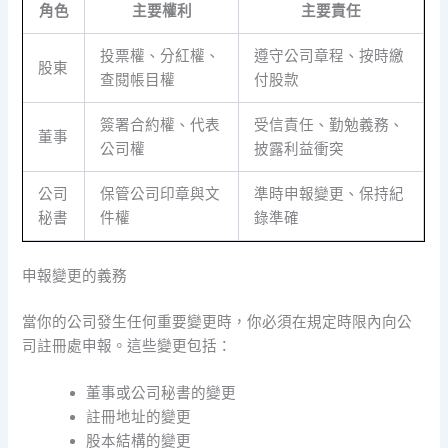
角色
主要權利
主要責任
投票權、分紅權、
遵守公司章程、按時繳
股東
查閱帳目權
付股款
簽署合約權、代表
受信責任、勤勉義務、
董事
公司權
披露利益衝突
公司
保管公司印章與文
準時申報變更、保持紀
秘書
件權
錄準確
申報變更的義務
當你的公司發生任何重要變更時，你必須在規定時限內向公
司註冊處申報。這些變更包括：
董事或公司秘書的變更
註冊地址的變更
股本結構的變更