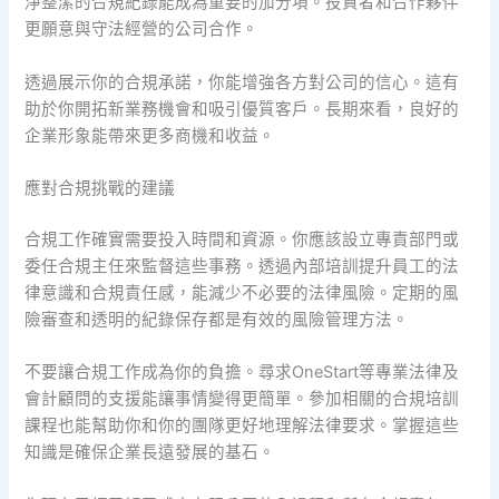
淨整潔的合規紀錄能成為重要的加分項。投資者和合作夥伴
更願意與守法經營的公司合作。
透過展示你的合規承諾，你能增強各方對公司的信心。這有
助於你開拓新業務機會和吸引優質客戶。長期來看，良好的
企業形象能帶來更多商機和收益。
應對合規挑戰的建議
合規工作確實需要投入時間和資源。你應該設立專責部門或
委任合規主任來監督這些事務。透過內部培訓提升員工的法
律意識和合規責任感，能減少不必要的法律風險。定期的風
險審查和透明的紀錄保存都是有效的風險管理方法。
不要讓合規工作成為你的負擔。尋求OneStart等專業法律及
會計顧問的支援能讓事情變得更簡單。參加相關的合規培訓
課程也能幫助你和你的團隊更好地理解法律要求。掌握這些
知識是確保企業長遠發展的基石。