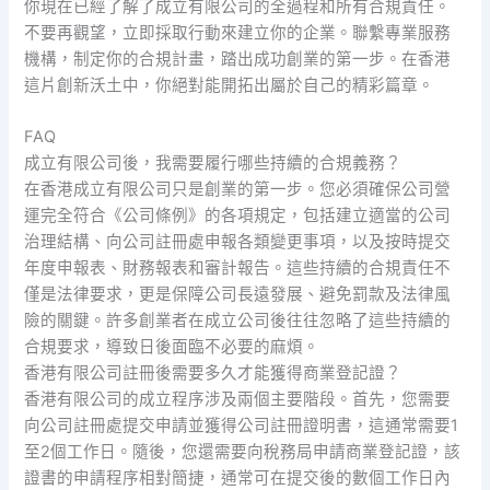
你現在已經了解了成立有限公司的全過程和所有合規責任。
不要再觀望，立即採取行動來建立你的企業。聯繫專業服務
機構，制定你的合規計畫，踏出成功創業的第一步。在香港
這片創新沃土中，你絕對能開拓出屬於自己的精彩篇章。
FAQ
成立有限公司後，我需要履行哪些持續的合規義務？
在香港成立有限公司只是創業的第一步。您必須確保公司營
運完全符合《公司條例》的各項規定，包括建立適當的公司
治理結構、向公司註冊處申報各類變更事項，以及按時提交
年度申報表、財務報表和審計報告。這些持續的合規責任不
僅是法律要求，更是保障公司長遠發展、避免罰款及法律風
險的關鍵。許多創業者在成立公司後往往忽略了這些持續的
合規要求，導致日後面臨不必要的麻煩。
香港有限公司註冊後需要多久才能獲得商業登記證？
香港有限公司的成立程序涉及兩個主要階段。首先，您需要
向公司註冊處提交申請並獲得公司註冊證明書，這通常需要1
至2個工作日。隨後，您還需要向稅務局申請商業登記證，該
證書的申請程序相對簡捷，通常可在提交後的數個工作日內