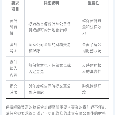
要求
詳細說明
重要性
項目
審計
確保審計質
必須為香港會計師公會會
師資
量和法律效
員或認可的外地會計師
格
力
審計
涵蓋公司全年的財務交易
全面了解公
範圍
和記錄
司財務狀況
審計
無保留意見、保留意見或
反映財務報
報告
否定意見
表的真實性
內容
提交
與年度報告同時提交至公
避免逾期罰
時限
司註冊處
款
選擇經驗豐富的執業會計師至關重要。專業的審計師不僅能
確保合規要求得到滿足，更能為您的成立有限公司後的財務