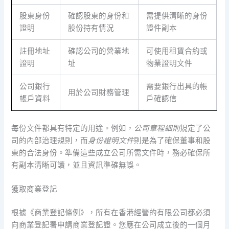
股東身份
確認股東的身份和
需提供清晰的身份
證明
股份持有情況
證件副本
註冊地址
確認公司的營業地
可使用租賃合約或
證明
址
物業證明文件
公司銀行
需要銀行出具的帳
用於公司財務管理
帳戶資料
戶確認信
每份文件都具有特定的用途。例如，
公司章程細則
規定了公
司的內部治理規則，而
身份證明文件
則是為了確保董事和股
東的合法身份。準備這些成立公司所需文件時，務必確保所
有副本清晰可讀，並且資訊準確無誤。
獲取商業登記
根據《商業登記條例》，所有在香港經營的有限公司都必須
向商業登記署申請商業登記證。您應在公司成立後的一個月