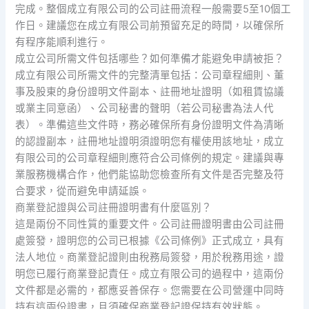
完成。整個成立有限公司的公司註冊流程一般需要5至10個工
作日。建議您在成立有限公司前預留充足的時間，以確保所
有程序能順利進行。
成立公司所需文件包括哪些？如何準備才能避免申請被拒？
成立有限公司所需文件的完整清單包括：公司章程細則、董
事及股東的身份證明文件副本、註冊地址證明（如租賃協議
或業主同意函）、公司秘書的聲明（若公司秘書為法人代
表）。準備這些文件時，務必確保所有身份證明文件為清晰
的認證副本，註冊地址證明須證明您有權使用該地址，成立
有限公司的公司章程細則應符合公司條例的規定。建議與專
業服務機構合作，他們能協助您檢查所有文件是否完整及符
合要求，從而避免申請延誤。
商業登記證與公司註冊證明書有什麼區別？
這是兩份不同性質的重要文件。公司註冊證明書由公司註冊
處簽發，證明您的公司已根據《公司條例》正式成立，具有
法人地位。商業登記證則由稅務局簽發，用於稅務用途，證
明您已履行商業登記責任。成立有限公司的過程中，這兩份
文件都是必需的，都應妥善保存。您需要在公司營運中同時
持有這兩份證書，且須確保商業登記證保持有效狀態。