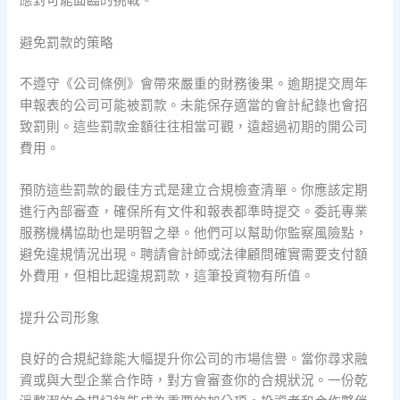
應對可能面臨的挑戰。
避免罰款的策略
不遵守《公司條例》會帶來嚴重的財務後果。逾期提交周年
申報表的公司可能被罰款。未能保存適當的會計紀錄也會招
致罰則。這些罰款金額往往相當可觀，遠超過初期的開公司
費用。
預防這些罰款的最佳方式是建立合規檢查清單。你應該定期
進行內部審查，確保所有文件和報表都準時提交。委託專業
服務機構協助也是明智之舉。他們可以幫助你監察風險點，
避免違規情況出現。聘請會計師或法律顧問確實需要支付額
外費用，但相比起違規罰款，這筆投資物有所值。
提升公司形象
良好的合規紀錄能大幅提升你公司的市場信譽。當你尋求融
資或與大型企業合作時，對方會審查你的合規狀況。一份乾