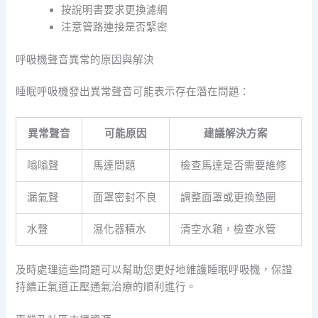
按說明書要求更換濾網
注意管路連接是否緊密
呼吸機聲音異常的原因與解決
睡眠呼吸機發出異常聲音可能表示存在潛在問題：
異常聲音
可能原因
建議解決方案
嗡嗡聲
馬達問題
檢查馬達是否需要維修
漏氣聲
面罩密封不良
調整面罩或更換墊圈
水聲
濕化器積水
清空水箱，檢查水管
及時處理這些問題可以幫助您更好地維護睡眠呼吸機，保證
持續正氣道正壓通氣治療的順利進行。