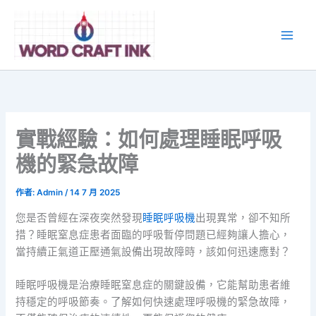
跳
至
主
要
內
容
實戰經驗：如何處理睡眠呼吸
機的緊急故障
作者:
Admin
/
14 7 月 2025
您是否曾經在深夜突然發現
睡眠呼吸機
出現異常，卻不知所
措？睡眠窒息症患者面臨的呼吸暫停問題已經夠讓人擔心，
當持續正氣道正壓通氣設備出現故障時，該如何迅速應對？
睡眠呼吸機是治療睡眠窒息症的關鍵設備，它能幫助患者維
持穩定的呼吸節奏。了解如何快速處理呼吸機的緊急故障，