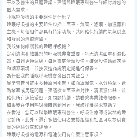
平以及醫生的具體建議。建議與睡眠專科醫生詳細討論您的
個人需求。
睡眠呼吸機的主要組件是什麼？
睡眠呼吸機的主要組件包括：面罩、氣管、濾網、加濕器和
主機。每個組件都具有特定功能，共同確保持續的氧氣供應
和舒適的治療體驗。
我該如何維護我的睡眠呼吸機？
定期清潔和維護您的呼吸機非常重要。每天清潔面罩和濕化
器，每週更換濾網，每月徹底清潔設備。確保設備遠離灰塵
和潮濕環境，並按製造商說明定期進行保養。
為什麼我的睡眠呼吸機會發出異常聲音？
異常聲音可能由多種原因引起，如面罩漏氣、水分積聚、管
路堵塞或馬達問題。建議檢查面罩密封性、清潔濕化器，並
確保所有連接緊密。如問題持續，請聯繫專業維修服務。
如果我在使用呼吸機時遇到困難，我該找誰尋求幫助？
在香港，您可以聯繫睡眠專科醫生、呼吸治療師或當地的睡
眠診所。此外，還有多個使用者支援組織和社區可以提供寶
貴的經驗分享和建議。
睡眠呼吸機的電源和電池使用有什麼注意事項？