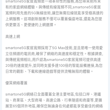
smartone5G家居寬頻是一項革命性的服務,為您帶來前所未
有的家庭網絡體驗。與傳統有線寬頻不同,smartone5G家居
寬頻利用先進的5G無線技術,讓您無需拉線就能享受極高速的
上網服務。這項創新服務不僅可以覆蓋偏遠地區,還能為您提
供更靈活、更便捷的上網選擇。
高速上網
smartone5G家居寬頻採用了5G Max技術,並且是唯一使用愛
立信頻譜的電訊商,確保了網絡的高速度和穩定性。根據調查,
與傳統寬頻相比,用戶認為smartone5G家居寬頻可提供高達
20倍的速度提升,並同時支援多達100倍的智能設備連接,為您
日常的觀影、下載和連線遊戲等提供流暢無阻的體驗。
優質網絡覆蓋
smartone5G網絡已全面覆蓋全港主要地區,包括口岸、港鐵
站、商業區、大型商場、高速公路、行車隧道和商廈等,更擴
展至65個郊外地區,確保您無論身在何處都能享受最佳的網絡