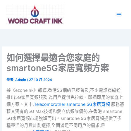
跳
至
主
要
內
容
如何選擇最適合您家庭的
smartone5G家居寬頻方案
作者:
Admin
/
27 10 月 2024
據《ezone.hk》報導,香港5G網絡已經普及,不少電訊商紛紛
推出5G家居寬頻服務,為用戶提供免拉線、即插即用的家庭上
網方案。其中,
Telecombrother smartone 5G家居寬頻
服務憑
藉其獨有的5G Max技術和愛立信頻譜優勢,在香港 smartone
5G家居寬頻市場脫穎而出。smartone 5G家居寬頻提供了多
種靈活的月費計劃選擇,全面滿足不同用戶的需求,是