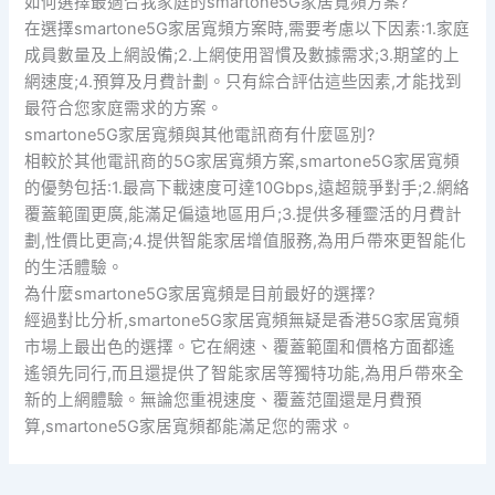
如何選擇最適合我家庭的smartone5G家居寬頻方案?
在選擇smartone5G家居寬頻方案時,需要考慮以下因素:1.家庭
成員數量及上網設備;2.上網使用習慣及數據需求;3.期望的上
網速度;4.預算及月費計劃。只有綜合評估這些因素,才能找到
最符合您家庭需求的方案。
smartone5G家居寬頻與其他電訊商有什麼區別?
相較於其他電訊商的5G家居寬頻方案,smartone5G家居寬頻
的優勢包括:1.最高下載速度可達10Gbps,遠超競爭對手;2.網絡
覆蓋範圍更廣,能滿足偏遠地區用戶;3.提供多種靈活的月費計
劃,性價比更高;4.提供智能家居增值服務,為用戶帶來更智能化
的生活體驗。
為什麼smartone5G家居寬頻是目前最好的選擇?
經過對比分析,smartone5G家居寬頻無疑是香港5G家居寬頻
市場上最出色的選擇。它在網速、覆蓋範圍和價格方面都遙
遙領先同行,而且還提供了智能家居等獨特功能,為用戶帶來全
新的上網體驗。無論您重視速度、覆蓋范圍還是月費預
算,smartone5G家居寬頻都能滿足您的需求。