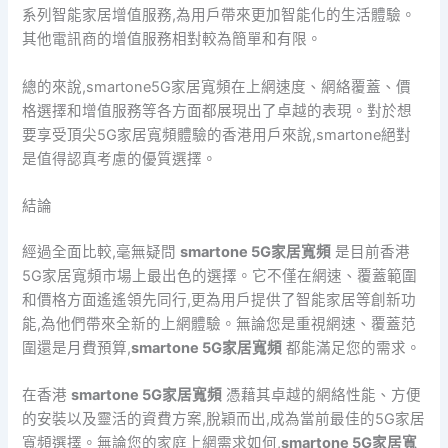
系列智能家居增值服務,為用戶帶來更加智能化的生活體驗。
其他電訊商的增值服務相對較為簡單和有限。
總的來說,smartone5G家居寬頻在上網速度、網絡覆蓋、價
格選擇和增值服務等各方面都展現出了卓越的表現。對於想
要享受頂尖5G家居寬頻體驗的香港用戶來說,smartone絕對
是值得認真考慮的優質選擇。
結論
經過全面比較,毫無疑問
smartone 5G家居寬頻
是目前香港
5G家居寬頻市場上最出色的選擇。它不僅在網速、覆蓋範圍
和價格方面遙遙領先同行,更為用戶提供了智能家居等創新功
能,為他們帶來全新的上網體驗。無論您是重視網速、覆蓋范
圍還是月費預算,
smartone 5G家居寬頻
都能滿足您的需求。
在香港
smartone 5G家居寬頻
憑藉其卓越的網絡性能、方便
的安裝以及靈活的資費方案,脫穎而出,成為當前最佳的5G家居
寬頻選擇。無論您的家庭上網需求如何,
smartone 5G家居寬