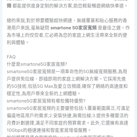
頻
都能提供度身定制的解決方案,助您輕鬆暢遊網絡快車道。
總的來說,對於想要體驗超快網速、無縫覆蓋和貼心服務的香
港用戶來說,毫無疑問
smartone 5G家居寬頻
是最佳之選。作
為市場上的佼佼者,它必將為您的家庭上網生活帶來全新的便
利與體驗。
FAQ
什麼是smartone5G家居寬頻?
smartone5G家居寬頻是一項革命性的5G無線寬頻服務,為用
戶提供免拉線、即插即用的家庭上網解決方案。它採用先進
的5G技術,包括5G Max及愛立信頻譜,確保了網絡的高速度和
穩定性,為用戶帶來全新的上網體驗。
smartone5G家居寬頻有哪些獨特優勢?
smartone5G家居寬頻的主要優勢包括:1.覆蓋範圍廣泛,可滿足
偏遠地區用戶的需求;2.安裝快捷,無需拉線;3.提供多種靈活的
月費計劃選擇,滿足不同家庭的預算需求。此外,它還擁有高達
10Gbps的極速連接和智能家居增值服務。