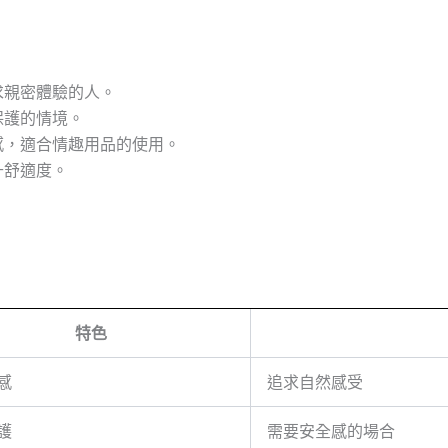
求親密體驗的人。
保護的情境。
感，適合情趣用品的使用。
升舒適度。
特色
感
追求自然感受
護
需要安全感的場合