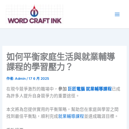
跳
至
主
要
內
容
如何平衡家庭生活與就業輔導
課程的學習壓力？
作者:
Admin
/
17 6 月 2025
在現今競爭激烈的職場中，
參加
巨匠電腦
就業輔導課程
已成
為許多人提升自身競爭力的重要途徑。
本文將為您提供實用的平衡策略，幫助您在家庭與學習之間
找到最佳平衡點，順利完成
就業輔導課程
並達成職涯目標。