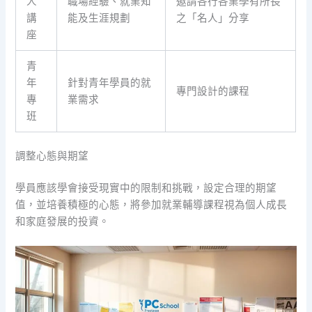
人
職場經驗、就業知
邀請各行各業學有所長
講
能及生涯規劃
之「名人」分享
座
青
年
針對青年學員的就
專門設計的課程
專
業需求
班
調整心態與期望
學員應該學會接受現實中的限制和挑戰，設定合理的期望
值，並培養積極的心態，將參加就業輔導課程視為個人成長
和家庭發展的投資。