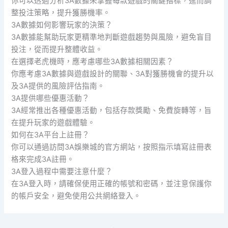
你可以透過分析3A數據來掌握每款遊戲的關鍵指標，進而調
整投注策略，提升獲勝機率。
3A數據如何影響玩家的決策？
3A數據能幫助玩家更精準地判斷遊戲趨勢與風險，避免盲目
投注，從而提升整體收益。
在選擇老虎機時，應考慮哪些3A數據相關因素？
你應考慮3A數據與遊戲設計的關聯、3A對獲勝機會的提升以
及3A提供的風險評估指南。
3A提供哪些優惠活動？
3A經常推出各種優惠活動，包括存款獎勵、免費旋轉等，旨
在提升玩家的遊戲體驗。
如何在3A平台上註冊？
你可以通過訪問3A娛樂城的官方網站，按照指示填寫註冊表
格來完成3A註冊。
3A登入過程中需要注意什麼？
在3A登入時，請確保使用正確的帳號和密碼，並注意保護你
的帳戶安全，避免使用公共網絡登入。