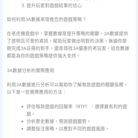
提升玩家對遊戲結果的信心
如何利用3A數據來增進您的遊戲策略？
在老虎機遊戲中，掌握數據是提升策略的關鍵。3A數據提供
了透明且可靠的資訊，幫助玩家做出明智的決策。無論你是
剛完成3A註冊的新手，還是尋找3A優惠的老玩家，這些數據
都能為你的遊戲策略提供強大支持。
3A數據分析的實際應用
利用3A數據進行分析可以幫助你了解每款遊戲的關鍵指標。
以下是一些實際應用的方法：
評估每款遊戲的回報率（RTP），選擇最有利的遊
戲。
分析歷史數據，預測遊戲趨勢。
調整投注策略，以應對不同的遊戲風險。