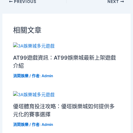
PREVIOUS
NEXT
相關文章
AT99遊戲資訊：AT99娛樂城最新上架遊戲
介紹
消閑娛樂
/ 作者:
Admin
優塔體育投注攻略：優塔娛樂城如何提供多
元化的賽事選擇
消閑娛樂
/ 作者:
Admin