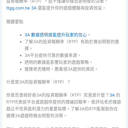
投資報酬率（RTP）。這不僅讓你做出更明智的決策，
ttgg.com.tw 3A
還能提升你的遊戲體驗與投資效益。
關鍵要點
3A 數據透明度能提升玩家的信心
。
了解3A的投資報酬率（RTP）有助於做出明智的選
擇。
3A平台提供可靠的數據來源。
透明的數據能影響玩家的遊戲策略。
選擇老虎機時，應重視3A提供的資訊。
什麼是3A的投資報酬率（RTP）？
你是否曾經好奇3A的投資報酬率（RTP）究竟是什麼？
3A
的
RTP代表該平台或遊戲所提供的理論回報率，是評估老虎機遊
戲公平性與盈利潛力的重要指標。了解3A的RTP能幫助你在
選擇3A遊戲時做出明智的決策。