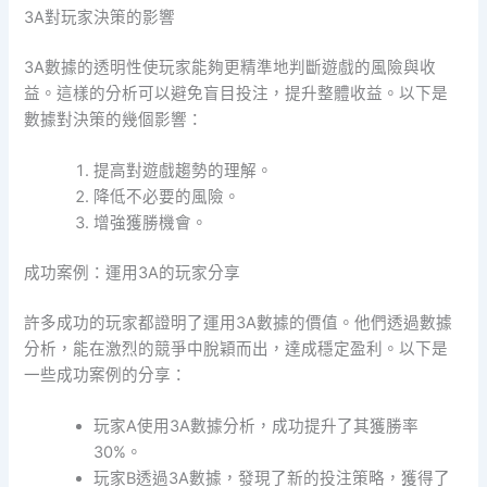
3A對玩家決策的影響
3A數據的透明性使玩家能夠更精準地判斷遊戲的風險與收
益。這樣的分析可以避免盲目投注，提升整體收益。以下是
數據對決策的幾個影響：
提高對遊戲趨勢的理解。
降低不必要的風險。
增強獲勝機會。
成功案例：運用3A的玩家分享
許多成功的玩家都證明了運用3A數據的價值。他們透過數據
分析，能在激烈的競爭中脫穎而出，達成穩定盈利。以下是
一些成功案例的分享：
玩家A使用3A數據分析，成功提升了其獲勝率
30%。
玩家B透過3A數據，發現了新的投注策略，獲得了