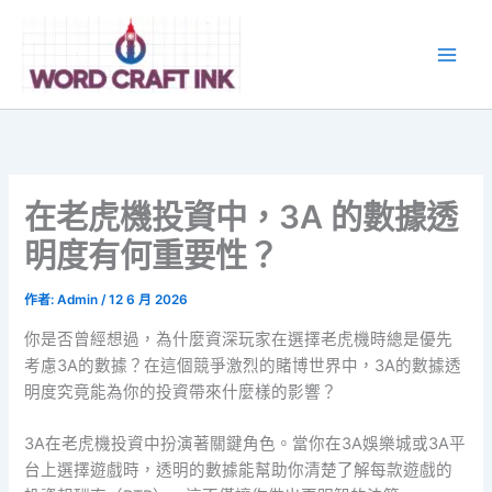
跳
至
主
要
內
容
在老虎機投資中，3A 的數據透
明度有何重要性？
作者:
Admin
/
12 6 月 2026
你是否曾經想過，為什麼資深玩家在選擇老虎機時總是優先
考慮3A的數據？在這個競爭激烈的賭博世界中，3A的數據透
明度究竟能為你的投資帶來什麼樣的影響？
3A在老虎機投資中扮演著關鍵角色。當你在3A娛樂城或3A平
台上選擇遊戲時，透明的數據能幫助你清楚了解每款遊戲的