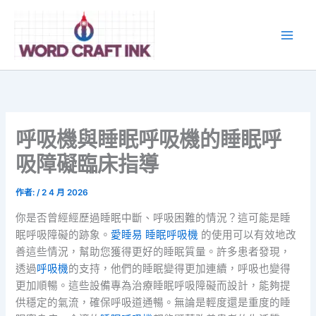
跳
至
主
要
內
容
呼吸機與睡眠呼吸機的睡眠呼
吸障礙臨床指導
作者:
/
2 4 月 2026
你是否曾經經歷過睡眠中斷、呼吸困難的情況？這可能是睡
眠呼吸障礙的跡象。
愛睡易 睡眠呼吸機
的使用可以有效地改
善這些情況，幫助您獲得更好的睡眠質量。許多患者發現，
透過
呼吸機
的支持，他們的睡眠變得更加連續，呼吸也變得
更加順暢。這些設備專為治療睡眠呼吸障礙而設計，能夠提
供穩定的氣流，確保呼吸道通暢。無論是輕度還是重度的睡