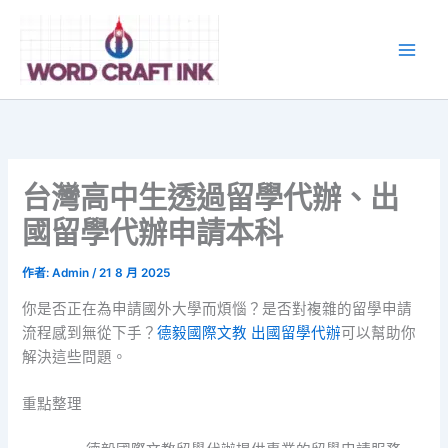
跳
至
主
要
內
容
台灣高中生透過留學代辦、出
國留學代辦申請本科
作者:
Admin
/
21 8 月 2025
你是否正在為申請國外大學而煩惱？是否對複雜的留學申請
流程感到無從下手？
德毅國際文教 出國留學代辦
可以幫助你
解決這些問題。
重點整理