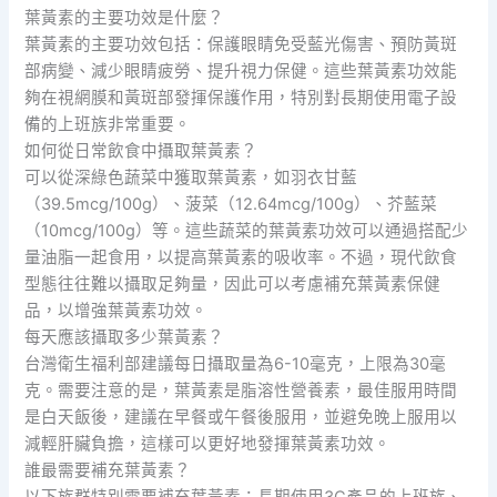
葉黃素的主要功效是什麼？
葉黃素的主要功效包括：保護眼睛免受藍光傷害、預防黃斑
部病變、減少眼睛疲勞、提升視力保健。這些葉黃素功效能
夠在視網膜和黃斑部發揮保護作用，特別對長期使用電子設
備的上班族非常重要。
如何從日常飲食中攝取葉黃素？
可以從深綠色蔬菜中獲取葉黃素，如羽衣甘藍
（39.5mcg/100g）、菠菜（12.64mcg/100g）、芥藍菜
（10mcg/100g）等。這些蔬菜的葉黃素功效可以通過搭配少
量油脂一起食用，以提高葉黃素的吸收率。不過，現代飲食
型態往往難以攝取足夠量，因此可以考慮補充葉黃素保健
品，以增強葉黃素功效。
每天應該攝取多少葉黃素？
台灣衛生福利部建議每日攝取量為6-10毫克，上限為30毫
克。需要注意的是，葉黃素是脂溶性營養素，最佳服用時間
是白天飯後，建議在早餐或午餐後服用，並避免晚上服用以
減輕肝臟負擔，這樣可以更好地發揮葉黃素功效。
誰最需要補充葉黃素？
以下族群特別需要補充葉黃素：長期使用3C產品的上班族、