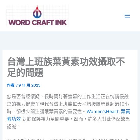
跳
至
主
要
內
容
台灣上班族葉黃素功效攝取不
足的問題
作者:
/
9 11 月 2025
您是否曾經懷疑，長時間盯著螢幕的工作生活正在悄悄侵蝕
您的視力健康？現代台灣上班族每天平均接觸螢幕超過10小
時，卻很少關注護眼葉黃素的重要性。
Women’sHealth 葉黃
素功效
對於保護視力至關重要，然而，許多人對此仍然缺乏
認識。