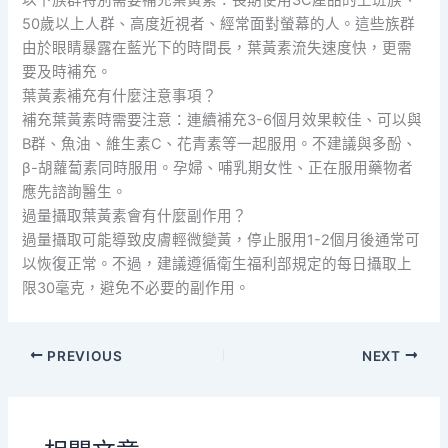
50歲以上人群、高度近視者、經常面對螢幕的人。這些族群
由於眼睛暴露在藍光下的時間長，葉黃素流失速度快，更需
要及時補充。
葉黃素補充有什麼注意事項？
補充葉黃素時需要注意：連續補充3-6個月效果較佳、可以與
B群、魚油、維生素C、花青素等一起服用。不建議與多酚、
β-胡蘿蔔素同時服用。孕婦、哺乳期女性、正在服用藥物者
應先諮詢醫生。
過量攝取葉黃素會有什麼副作用？
過量攝取可能導致皮膚輕微變黃，停止服用1-2個月後通常可
以恢復正常。不過，建議遵循衛生福利部規定的每日攝取上
限30毫克，避免不必要的副作用。
PREVIOUS
NEXT