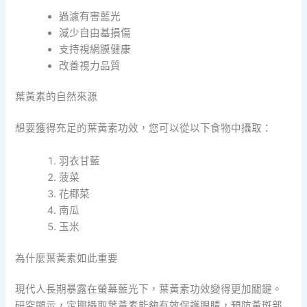
過濾有害藍光
減少自由基損傷
支持視網膜健康
改善視力品質
葉黃素的自然來源
想要獲得充足的葉黃素功效，您可以從以下食物中攝取：
羽衣甘藍
菠菜
花椰菜
南瓜
玉米
為什麼葉黃素如此重要
現代人長期暴露在螢幕藍光下，葉黃素功效變得更加關鍵。
研究顯示，定期攝取葉黃素能夠有效保護眼睛，預防黃斑部