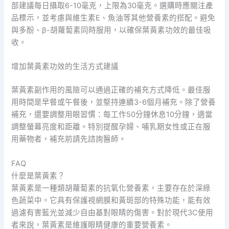
部建議每日攝取6-10毫克，上限為30毫克。選購時應關注產
品標示，並考慮與維生素E、魚油等其他營養素的搭配。避免
與多酚、β-胡蘿蔔素同時服用，以確保葉黃素功效的最佳吸
收。
增加葉黃素功效的生活方式建議
葉黃素副作用的風險可以通過正確的補充方式降低。最佳服
用時間是早餐或午餐後，並堅持連續3-6個月補充。除了營養
補充，還要調整用眼習慣：每工作50分鐘休息10分鐘，適當
調整螢幕亮度和距離。特別提醒孕婦、哺乳期女性或正在服
用藥物者，補充前請先諮詢醫師。
FAQ
什麼是葉黃素？
葉黃素是一種類胡蘿蔔素的抗氧化營養素，主要存在於深綠
色蔬菜中。它具有保護視網膜和黃斑部的特殊功能，能有效
過濾有害藍光並減少自由基對眼睛的傷害。對於現代3C使用
者來說，葉黃素是維護眼睛健康的重要營養素。