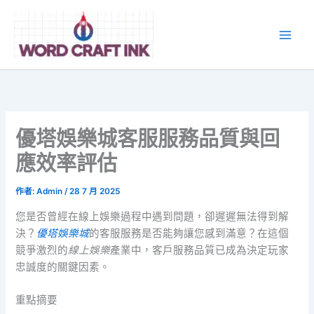
跳
至
主
要
內
容
優塔娛樂城客服服務品質與回
應效率評估
作者:
Admin
/
28 7 月 2025
您是否曾經在線上娛樂過程中遇到問題，卻遲遲無法得到解
決？
優塔娛樂城
的客服服務是否能夠讓您感到滿意？在這個
競爭激烈的
線上娛樂
產業中，客戶服務品質已成為決定玩家
忠誠度的關鍵因素。
重點摘要