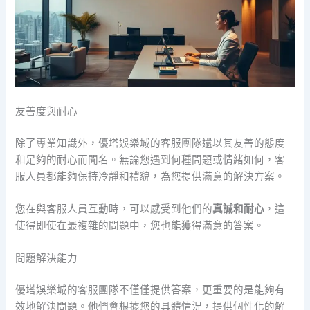
友善度與耐心
除了專業知識外，優塔娛樂城的客服團隊還以其友善的態度
和足夠的耐心而聞名。無論您遇到何種問題或情緒如何，客
服人員都能夠保持冷靜和禮貌，為您提供滿意的解決方案。
您在與客服人員互動時，可以感受到他們的
真誠和耐心
，這
使得即使在最複雜的問題中，您也能獲得滿意的答案。
問題解決能力
優塔娛樂城的客服團隊不僅僅提供答案，更重要的是能夠有
效地解決問題。他們會根據您的具體情況，提供個性化的解