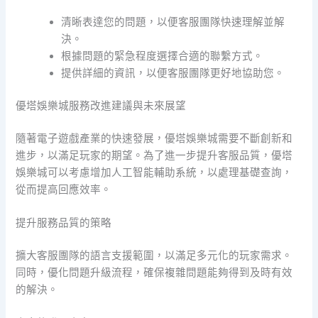
清晰表達您的問題，以便客服團隊快速理解並解
決。
根據問題的緊急程度選擇合適的聯繫方式。
提供詳細的資訊，以便客服團隊更好地協助您。
優塔娛樂城服務改進建議與未來展望
隨著電子遊戲產業的快速發展，優塔娛樂城需要不斷創新和
進步，以滿足玩家的期望。為了進一步提升客服品質，優塔
娛樂城可以考慮增加人工智能輔助系統，以處理基礎查詢，
從而提高回應效率。
提升服務品質的策略
擴大客服團隊的語言支援範圍，以滿足多元化的玩家需求。
同時，優化問題升級流程，確保複雜問題能夠得到及時有效
的解決。