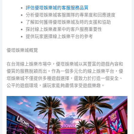
評估優塔娛樂城的客服服務品質
分析優塔娛樂城客服團隊的專業度和回應速度
了解如何獲得優塔娛樂城及時的支援和協助
探討線上娛樂產業中的客戶服務重要性
提供玩家選擇線上娛樂平台的參考
優塔娛樂城概覽
在台灣線上娛樂市場中，優塔娛樂城以其豐富的遊戲內容和
優質的服務脫穎而出。作為一個多元化的線上娛樂平台，優
塔娛樂城不僅提供多種遊戲選擇，還致力於打造一個安全、
公平的遊戲環境，讓玩家能夠盡情享受遊戲樂趣。