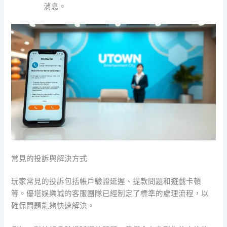
消息。
常見的投訴與解決方式
玩家常見的投訴包括帳戶驗證延遲、提款問題和遊戲卡頓
等。優塔娛樂城的客服團隊已經制定了標準的處理流程，以
確保問題能夠快速解決。