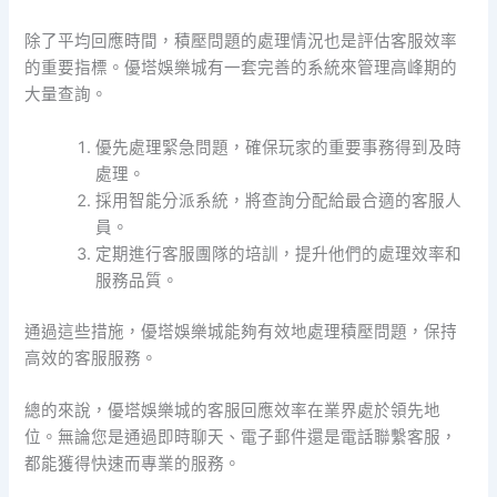
除了平均回應時間，積壓問題的處理情況也是評估客服效率
的重要指標。優塔娛樂城有一套完善的系統來管理高峰期的
大量查詢。
優先處理緊急問題，確保玩家的重要事務得到及時
處理。
採用智能分派系統，將查詢分配給最合適的客服人
員。
定期進行客服團隊的培訓，提升他們的處理效率和
服務品質。
通過這些措施，優塔娛樂城能夠有效地處理積壓問題，保持
高效的客服服務。
總的來說，優塔娛樂城的客服回應效率在業界處於領先地
位。無論您是通過即時聊天、電子郵件還是電話聯繫客服，
都能獲得快速而專業的服務。