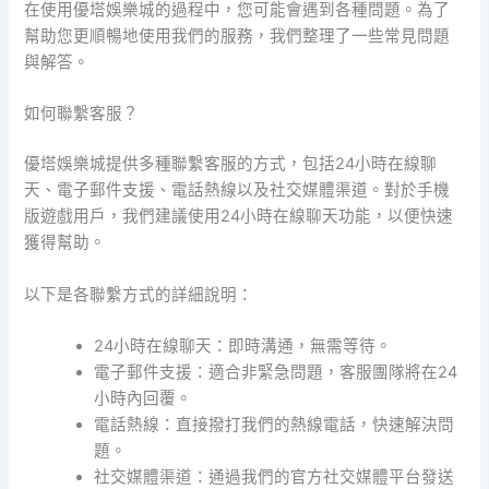
在使用優塔娛樂城的過程中，您可能會遇到各種問題。為了
幫助您更順暢地使用我們的服務，我們整理了一些常見問題
與解答。
如何聯繫客服？
優塔娛樂城提供多種聯繫客服的方式，包括24小時在線聊
天、電子郵件支援、電話熱線以及社交媒體渠道。對於手機
版遊戲用戶，我們建議使用24小時在線聊天功能，以便快速
獲得幫助。
以下是各聯繫方式的詳細說明：
24小時在線聊天：即時溝通，無需等待。
電子郵件支援：適合非緊急問題，客服團隊將在24
小時內回覆。
電話熱線：直接撥打我們的熱線電話，快速解決問
題。
社交媒體渠道：通過我們的官方社交媒體平台發送