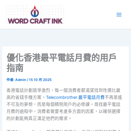
跳
至
主
要
內
容
優化香港最平電話月費的用戶
指南
作者:
Admin
/
15 10 月 2025
香港電話計劃競爭激烈，每一個消費者都渴望找到性價比最
高的省錢手機方案。
Telecombrother 最平電話月費
不再是遙
不可及的夢想，而是每個精明用戶的必修課。尋找最平電話
月費的過程中，消費者需要考慮多方面的因素，以確保選擇
的計劃能夠真正滿足他們的需求。